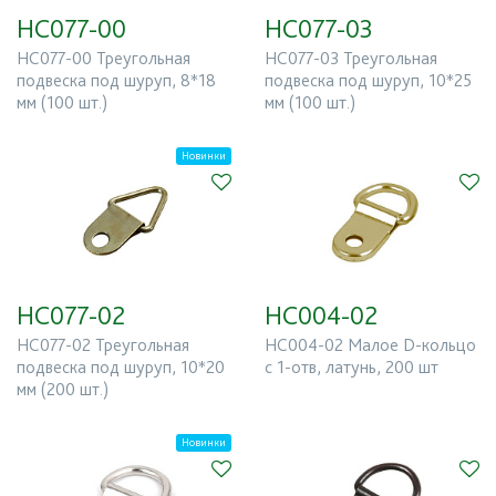
Все
HC077-00
HC077-03
HC077-00 Треугольная
HC077-03 Треугольная
подвеска под шуруп, 8*18
подвеска под шуруп, 10*25
Базовый цвет
мм (100 шт.)
мм (100 шт.)
Все
Новинки
Ширина (мм)
HC077-02
HC004-02
8
16
HC077-02 Треугольная
HC004-02 Малое D-кольцо
подвеска под шуруп, 10*20
с 1-отв, латунь, 200 шт
Высота (мм)
мм (200 шт.)
Новинки