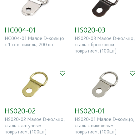
18
28
Страна производитель
HC004-01
HS020-03
Все
HC004-01 Малое D-кольцо
HS020-03 Малое D-кольцо,
с 1-отв, никель, 200 шт
сталь с бронзовым
покрытием, (100шт)
Новинка
Есть в наличии
HS020-02
HS020-01
HS020-02 Малое D-кольцо,
HS020-01 Малое D-кольцо,
сталь с латунным
сталь с никелевым
покрытием, (100шт)
покрытием, (100шт)