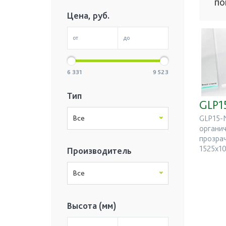
ПО
Цена, руб.
6 331
9 523
Тип
GLP1
Все
GLP15-
органич
прозрач
1525х10
Производитель
Все
Высота (мм)