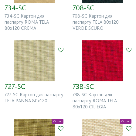
Все
734-SC
708-SC
734-SC Картон для
708-SC Картон для
паспарту ROMA TELA
паспарту TELA 80x120
Базовый цвет
80x120 CREMA
VERDE SCURO
Все
Высота (мм)
727-SC
738-SC
1 000
1 200
727-SC Картон для паспарту
738-SC Картон для
TELA PANNA 80x120
паспарту ROMA TELA
Страна производитель
80x120 CILIEGIA
Все
Outlet
Outlet